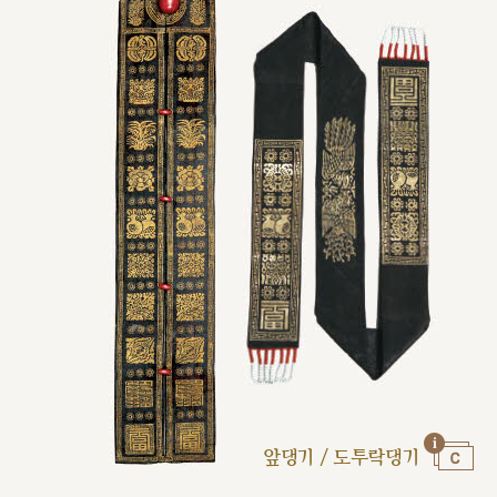
앞댕기 / 도투락댕기