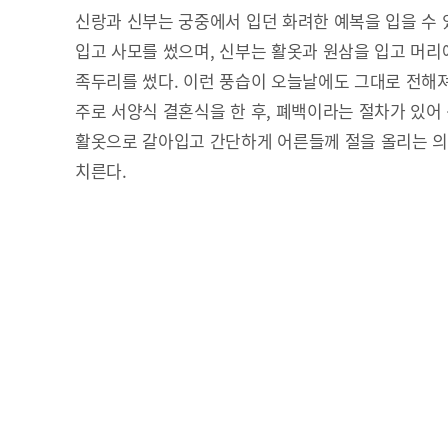
신랑과 신부는 궁중에서 입던 화려한 예복을 입을 수 
입고 사모를 썼으며, 신부는 활옷과 원삼을 입고 머
족두리를 썼다. 이런 풍습이 오늘날에도 그대로 전해
주로 서양식 결혼식을 한 후, 폐백이라는 절차가 있어
활옷으로 갈아입고 간단하게 어른들께 절을 올리는 의
치른다.