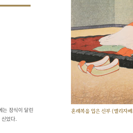
에는 장식이 달린
혼례복을 입은 신부 (엘리자베
 신었다.