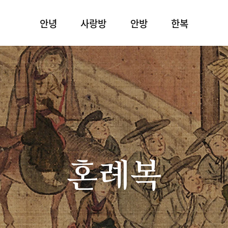
안녕
사랑방
안방
한복
혼례복