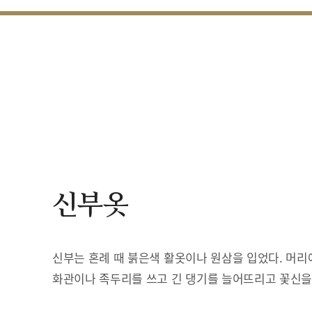
신부옷
신부는 혼례 때 붉은색 활옷이나 원삼을 입었다. 머리
화관이나 족두리를 쓰고 긴 댕기를 늘어뜨리고 꽃신을