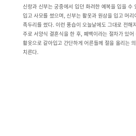
신랑과 신부는 궁중에서 입던 화려한 예복을 입을 수 
입고 사모를 썼으며, 신부는 활옷과 원삼을 입고 머
족두리를 썼다. 이런 풍습이 오늘날에도 그대로 전해
주로 서양식 결혼식을 한 후, 폐백이라는 절차가 있어
활옷으로 갈아입고 간단하게 어른들께 절을 올리는 의
치른다.