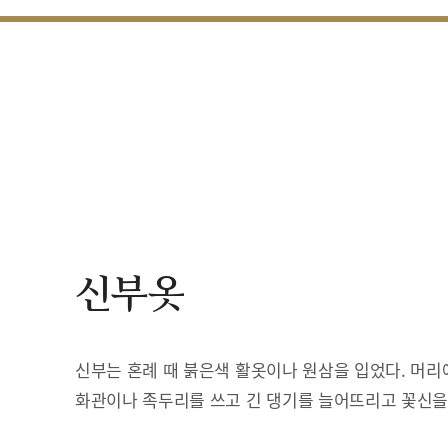
신부옷
신부는 혼례 때 붉은색 활옷이나 원삼을 입었다. 머리
화관이나 족두리를 쓰고 긴 댕기를 늘어뜨리고 꽃신을