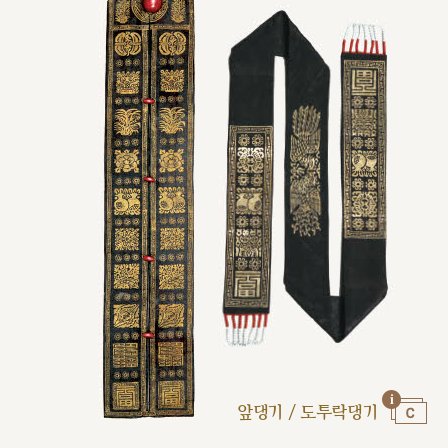
앞댕기 / 도투락댕기