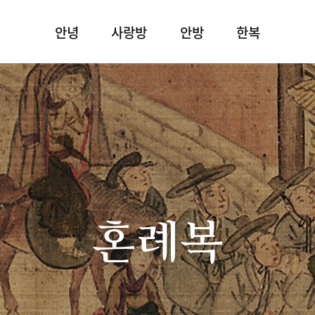
안녕
사랑방
안방
한복
혼례복