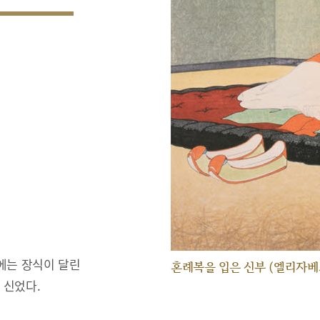
에는 장식이 달린
혼례복을 입은 신부 (엘리자베
 신었다.