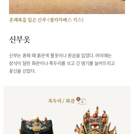
혼례복을 입은 신부 (엘리자베스 키스)
신부옷
신부는 혼례 때 붉은색 활옷이나 원삼을 입었다. 머리에는
장식이 달린 화관이나 족두리를 쓰고 긴 댕기를 늘어뜨리고
꽃신을 신었다.
족두리 / 화관