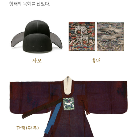
형태의 목화를 신었다.
사모
흉배
단령(관복)