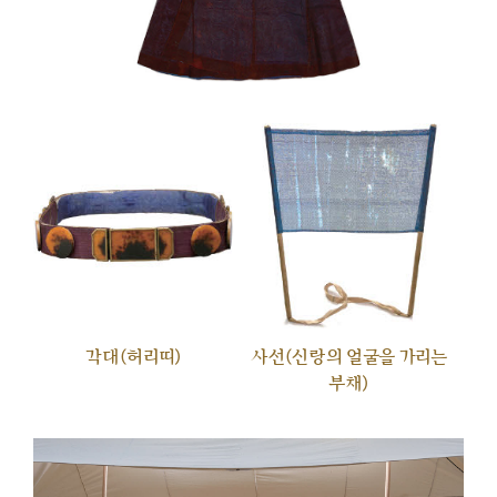
각대(허리띠)
사선(신랑의 얼굴을 가리는
부채)