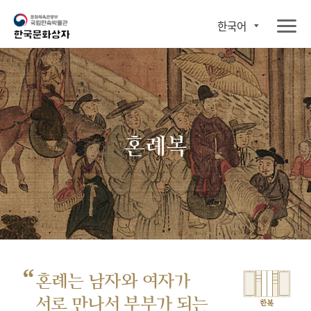
한국어
혼례복
“
혼례는 남자와 여자가
서로 만나서
부부가 되는
한복