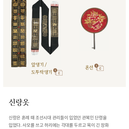
앞댕기 /
혼선
도투락댕기
신랑옷
신랑은 혼례 때 조선시대 관리들이 입었던 관복인 단령을
입었다. 사모를 쓰고 허리에는 각대를 두르고 목이 긴 장화