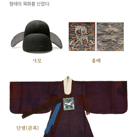
형태의 목화를 신었다.
사모
흉배
단령(관복)