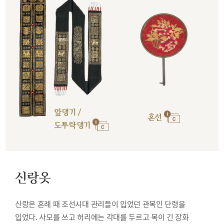
앞댕기 /
혼선
도투락댕기
신랑옷
신랑은 혼례 때 조선시대 관리들이 입었던 관복인 단령을
입었다. 사모를 쓰고 허리에는 각대를 두르고 목이 긴 장화