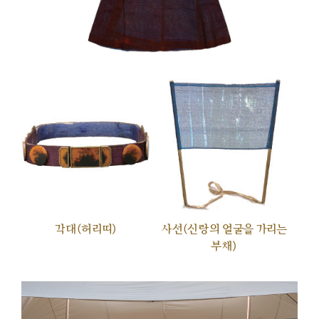
각대(허리띠)
사선(신랑의 얼굴을 가리는
부채)