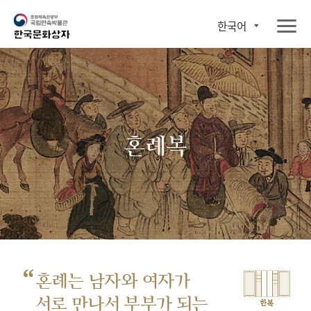
한국어
혼례복
“
혼례는 남자와 여자가
서로 만나서
부부가 되는
한복