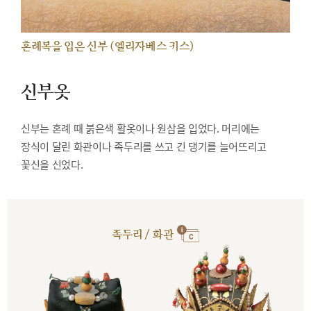
혼례복을 입은 신부 (엘리자베스 키스)
신부옷
신부는 혼례 때 붉은색 활옷이나 원삼을 입었다. 머리에는
장식이 달린 화관이나 족두리를 쓰고 긴 댕기를 늘어뜨리고
꽃신을 신었다.
족두리 / 화관