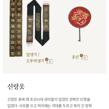
앞댕기 /
혼선
도투락댕기
신랑옷
신랑은 혼례 때 조선시대 관리들이 입었던 관복인 단령을
입었다. 사모를 쓰고 허리에는 각대를 두르고 목이 긴 장화