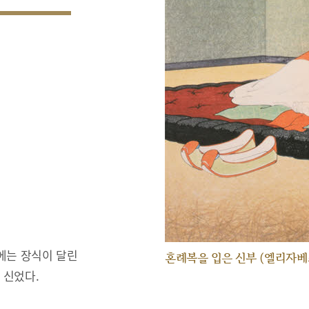
에는 장식이 달린
혼례복을 입은 신부 (엘리자베
 신었다.