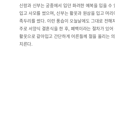
신랑과 신부는 궁중에서 입던 화려한 예복을 입을 수 
입고 사모를 썼으며, 신부는 활옷과 원삼을 입고 머
족두리를 썼다. 이런 풍습이 오늘날에도 그대로 전해
주로 서양식 결혼식을 한 후, 폐백이라는 절차가 있어
활옷으로 갈아입고 간단하게 어른들께 절을 올리는 의
치른다.