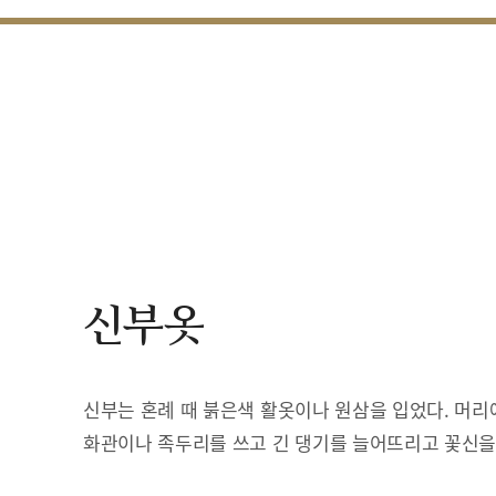
신부옷
신부는 혼례 때 붉은색 활옷이나 원삼을 입었다. 머리
화관이나 족두리를 쓰고 긴 댕기를 늘어뜨리고 꽃신을