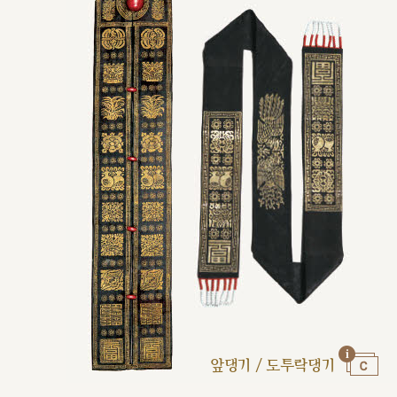
앞댕기 / 도투락댕기