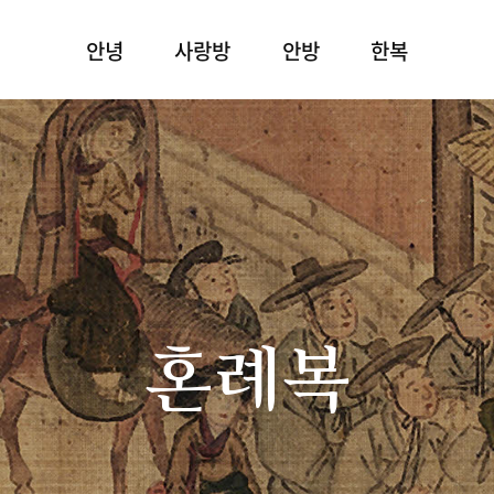
안녕
사랑방
안방
한복
혼례복