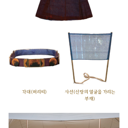
각대(허리띠)
사선(신랑의 얼굴을 가리는
부채)