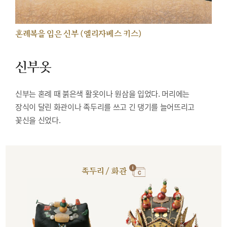
혼례복을 입은 신부 (엘리자베스 키스)
신부옷
신부는 혼례 때 붉은색 활옷이나 원삼을 입었다. 머리에는
장식이 달린 화관이나 족두리를 쓰고 긴 댕기를 늘어뜨리고
꽃신을 신었다.
족두리 / 화관