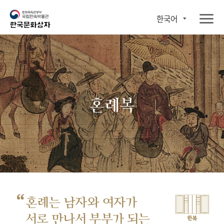
한국어
혼례복
“
혼례는 남자와 여자가
서로 만나서
부부가 되는
한복