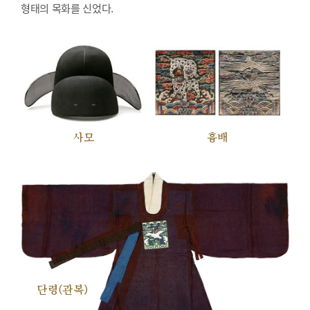
형태의 목화를 신었다.
사모
흉배
단령(관복)