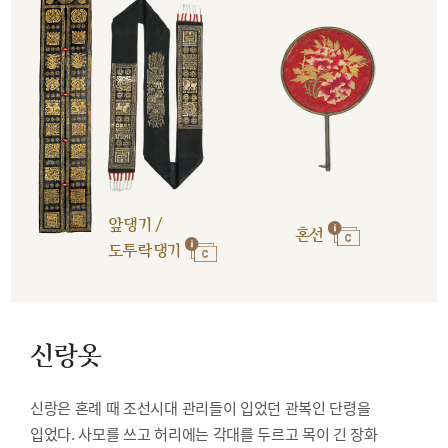
앞댕기 /
혼선
도투락댕기
신랑옷
신랑은 혼례 때 조선시대 관리들이 입었던 관복인 단령을
입었다. 사모를 쓰고 허리에는 각대를 두르고 목이 긴 장화