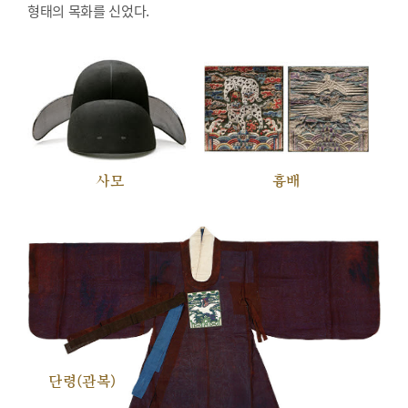
형태의 목화를 신었다.
사모
흉배
단령(관복)