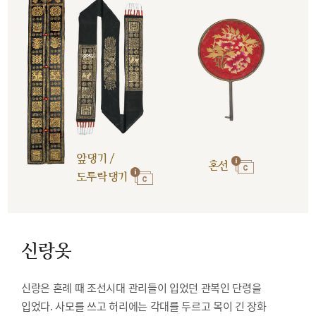
앞댕기 /
혼선
도투락댕기
신랑옷
신랑은 혼례 때 조선시대 관리들이 입었던 관복인 단령을
입었다. 사모를 쓰고 허리에는 각대를 두르고 목이 긴 장화