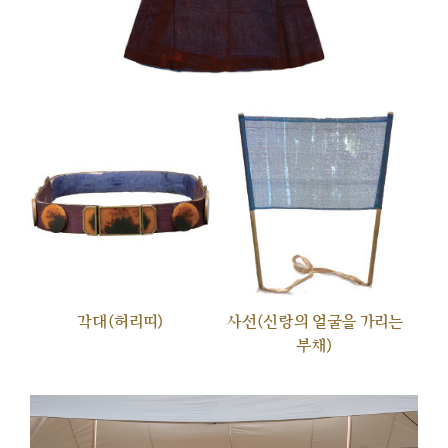
각대(허리띠)
사선(신랑의 얼굴을 가리는
부채)