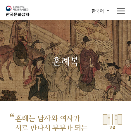
한국어
혼례복
“
혼례는 남자와 여자가
서로 만나서
부부가 되는
한복