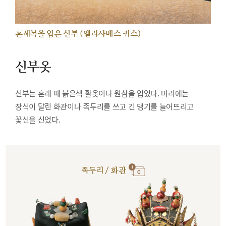
혼례복을 입은 신부 (엘리자베스 키스)
신부옷
신부는 혼례 때 붉은색 활옷이나 원삼을 입었다. 머리에는
장식이 달린 화관이나 족두리를 쓰고 긴 댕기를 늘어뜨리고
꽃신을 신었다.
족두리 / 화관