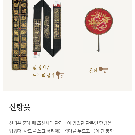
앞댕기 /
혼선
도투락댕기
신랑옷
신랑은 혼례 때 조선시대 관리들이 입었던 관복인 단령을
입었다. 사모를 쓰고 허리에는 각대를 두르고 목이 긴 장화