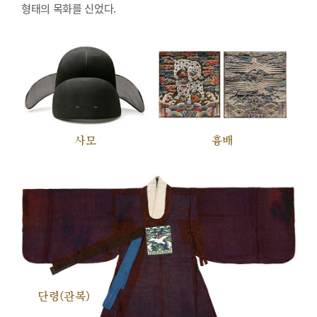
형태의 목화를 신었다.
사모
흉배
단령(관복)