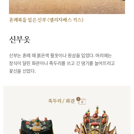
혼례복을 입은 신부 (엘리자베스 키스)
신부옷
신부는 혼례 때 붉은색 활옷이나 원삼을 입었다. 머리에는
장식이 달린 화관이나 족두리를 쓰고 긴 댕기를 늘어뜨리고
꽃신을 신었다.
족두리 / 화관