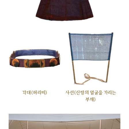
각대(허리띠)
사선(신랑의 얼굴을 가리는
부채)