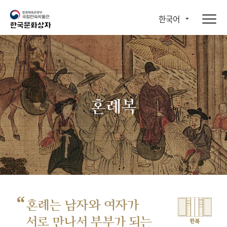
한국어
혼례복
“
혼례는 남자와 여자가
서로 만나서
부부가 되는
한복