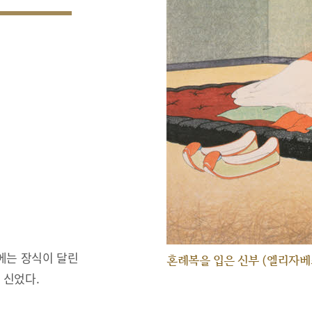
에는 장식이 달린
혼례복을 입은 신부 (엘리자베
 신었다.