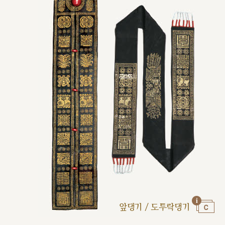
앞댕기 / 도투락댕기