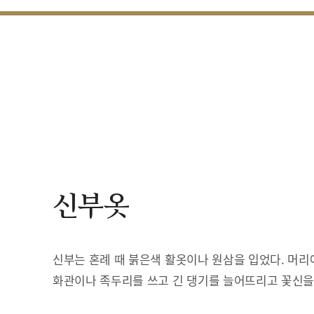
신부옷
신부는 혼례 때 붉은색 활옷이나 원삼을 입었다. 머리
화관이나 족두리를 쓰고 긴 댕기를 늘어뜨리고 꽃신을