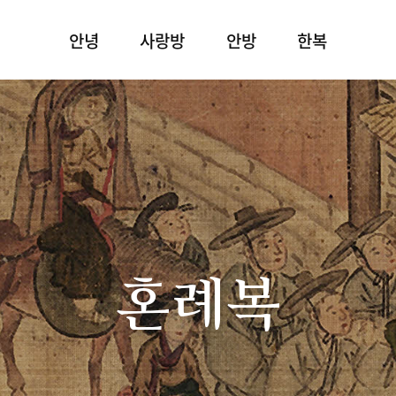
안녕
사랑방
안방
한복
혼례복