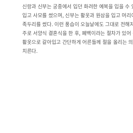
신랑과 신부는 궁중에서 입던 화려한 예복을 입을 수 
입고 사모를 썼으며, 신부는 활옷과 원삼을 입고 머
족두리를 썼다. 이런 풍습이 오늘날에도 그대로 전해
주로 서양식 결혼식을 한 후, 폐백이라는 절차가 있어
활옷으로 갈아입고 간단하게 어른들께 절을 올리는 의
치른다.