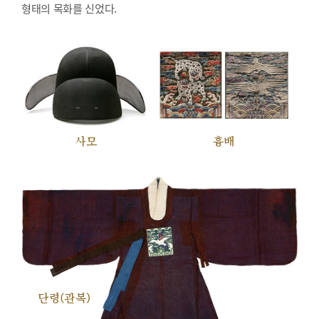
형태의 목화를 신었다.
사모
흉배
단령(관복)