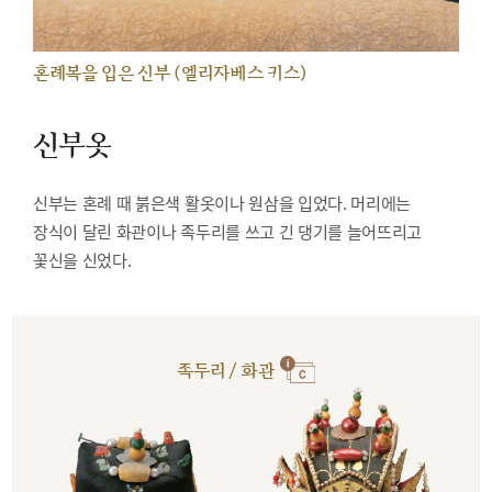
혼례복을 입은 신부 (엘리자베스 키스)
신부옷
신부는 혼례 때 붉은색 활옷이나 원삼을 입었다. 머리에는
장식이 달린 화관이나 족두리를 쓰고 긴 댕기를 늘어뜨리고
꽃신을 신었다.
족두리 / 화관