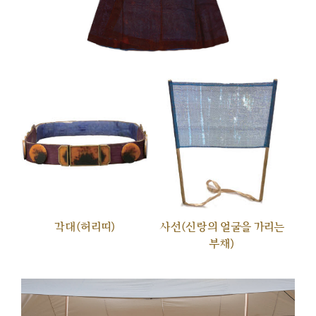
각대(허리띠)
사선(신랑의 얼굴을 가리는
부채)