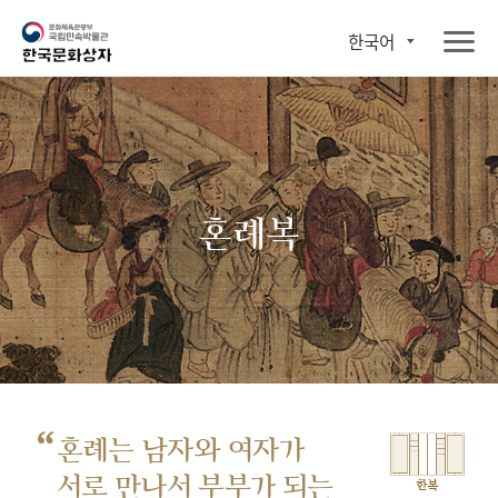
한국어
혼례복
“
혼례는 남자와 여자가
서로 만나서
부부가 되는
한복