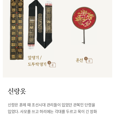
앞댕기 /
혼선
도투락댕기
신랑옷
신랑은 혼례 때 조선시대 관리들이 입었던 관복인 단령을
입었다. 사모를 쓰고 허리에는 각대를 두르고 목이 긴 장화