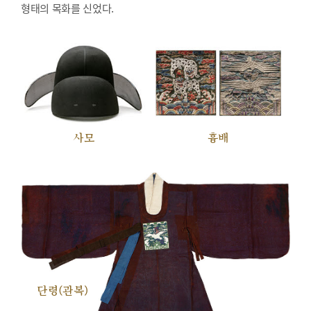
형태의 목화를 신었다.
사모
흉배
단령(관복)