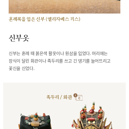
혼례복을 입은 신부 (엘리자베스 키스)
신부옷
신부는 혼례 때 붉은색 활옷이나 원삼을 입었다. 머리에는
장식이 달린 화관이나 족두리를 쓰고 긴 댕기를 늘어뜨리고
꽃신을 신었다.
족두리 / 화관