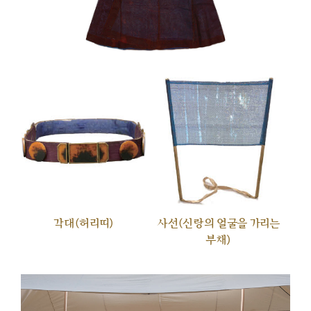
각대(허리띠)
사선(신랑의 얼굴을 가리는
부채)