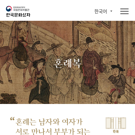
한국어
혼례복
“
혼례는 남자와 여자가
서로 만나서
부부가 되는
한복