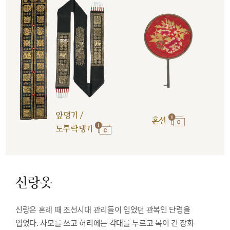
앞댕기 /
혼선
도투락댕기
신랑옷
신랑은 혼례 때 조선시대 관리들이 입었던 관복인 단령을
입었다. 사모를 쓰고 허리에는 각대를 두르고 목이 긴 장화