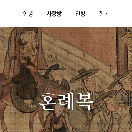
안녕
사랑방
안방
한복
혼례복