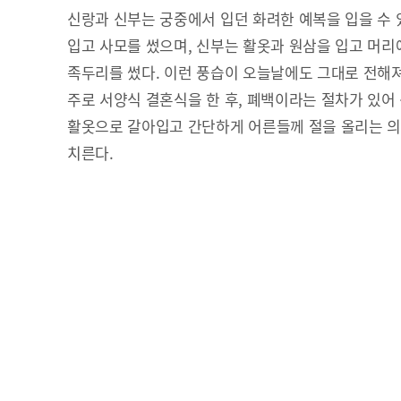
신랑과 신부는 궁중에서 입던 화려한 예복을 입을 수 
입고 사모를 썼으며, 신부는 활옷과 원삼을 입고 머
족두리를 썼다. 이런 풍습이 오늘날에도 그대로 전해
주로 서양식 결혼식을 한 후, 폐백이라는 절차가 있어
활옷으로 갈아입고 간단하게 어른들께 절을 올리는 의
치른다.