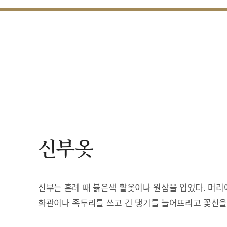
신부옷
신부는 혼례 때 붉은색 활옷이나 원삼을 입었다. 머리
화관이나 족두리를 쓰고 긴 댕기를 늘어뜨리고 꽃신을