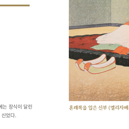
에는 장식이 달린
혼례복을 입은 신부 (엘리자베
 신었다.