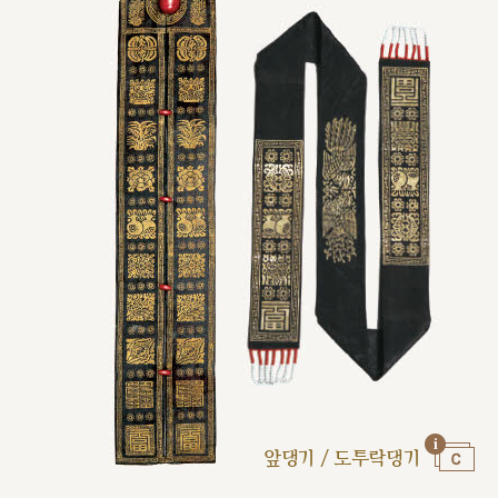
앞댕기 / 도투락댕기