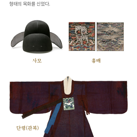
형태의 목화를 신었다.
사모
흉배
단령(관복)