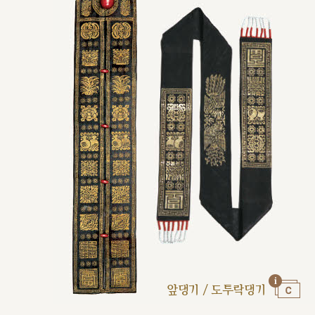
앞댕기 / 도투락댕기