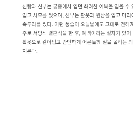
신랑과 신부는 궁중에서 입던 화려한 예복을 입을 수 
입고 사모를 썼으며, 신부는 활옷과 원삼을 입고 머
족두리를 썼다. 이런 풍습이 오늘날에도 그대로 전해
주로 서양식 결혼식을 한 후, 폐백이라는 절차가 있어
활옷으로 갈아입고 간단하게 어른들께 절을 올리는 의
치른다.