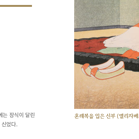
에는 장식이 달린
혼례복을 입은 신부 (엘리자베
 신었다.