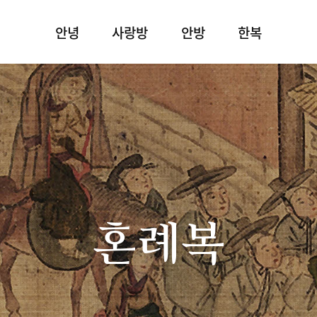
안녕
사랑방
안방
한복
혼례복