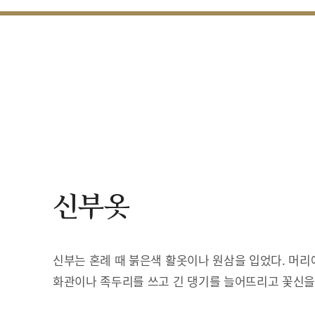
신부옷
신부는 혼례 때 붉은색 활옷이나 원삼을 입었다. 머리
화관이나 족두리를 쓰고 긴 댕기를 늘어뜨리고 꽃신을