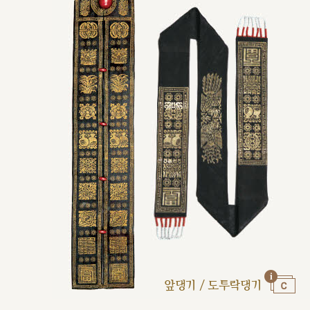
앞댕기 / 도투락댕기