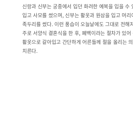
신랑과 신부는 궁중에서 입던 화려한 예복을 입을 수 
입고 사모를 썼으며, 신부는 활옷과 원삼을 입고 머
족두리를 썼다. 이런 풍습이 오늘날에도 그대로 전해
주로 서양식 결혼식을 한 후, 폐백이라는 절차가 있어
활옷으로 갈아입고 간단하게 어른들께 절을 올리는 의
치른다.