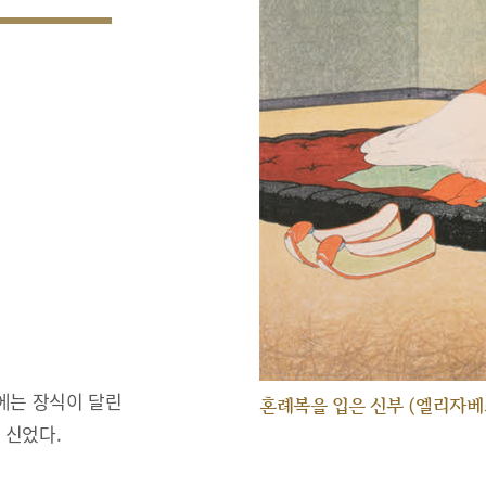
에는 장식이 달린
혼례복을 입은 신부 (엘리자베
 신었다.