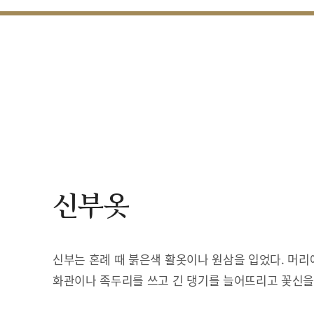
신부옷
신부는 혼례 때 붉은색 활옷이나 원삼을 입었다. 머리
화관이나 족두리를 쓰고 긴 댕기를 늘어뜨리고 꽃신을