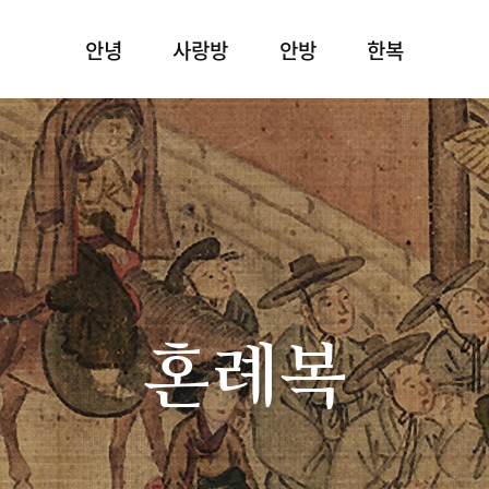
안녕
사랑방
안방
한복
혼례복