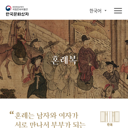
한국어
혼례복
“
혼례는 남자와 여자가
서로 만나서
부부가 되는
한복