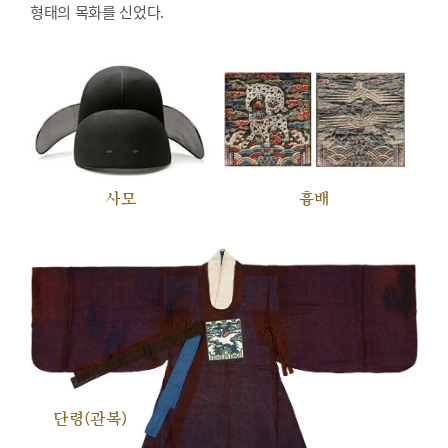
형태의 목화를 신었다.
사모
흉배
단령(관복)