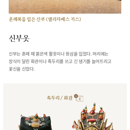
혼례복을 입은 신부 (엘리자베스 키스)
신부옷
신부는 혼례 때 붉은색 활옷이나 원삼을 입었다. 머리에는
장식이 달린 화관이나 족두리를 쓰고 긴 댕기를 늘어뜨리고
꽃신을 신었다.
족두리 / 화관