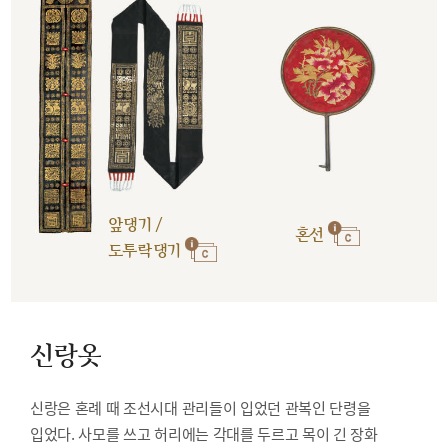
앞댕기 /
혼선
도투락댕기
신랑옷
신랑은 혼례 때 조선시대 관리들이 입었던 관복인 단령을
입었다. 사모를 쓰고 허리에는 각대를 두르고 목이 긴 장화