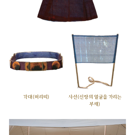
각대(허리띠)
사선(신랑의 얼굴을 가리는
부채)