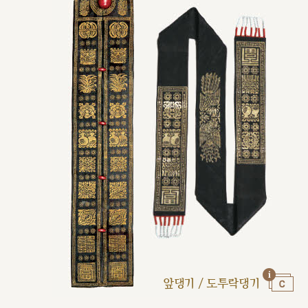
앞댕기 / 도투락댕기