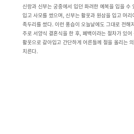
신랑과 신부는 궁중에서 입던 화려한 예복을 입을 수 
입고 사모를 썼으며, 신부는 활옷과 원삼을 입고 머
족두리를 썼다. 이런 풍습이 오늘날에도 그대로 전해
주로 서양식 결혼식을 한 후, 폐백이라는 절차가 있어
활옷으로 갈아입고 간단하게 어른들께 절을 올리는 의
치른다.