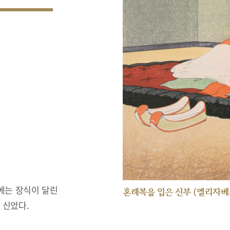
에는 장식이 달린
혼례복을 입은 신부 (엘리자베
 신었다.