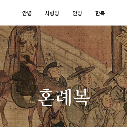
안녕
사랑방
안방
한복
혼례복