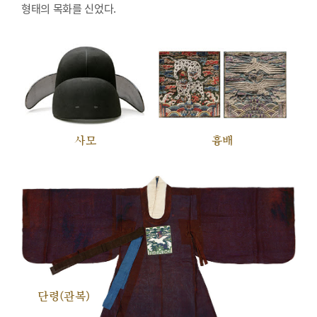
형태의 목화를 신었다.
사모
흉배
단령(관복)