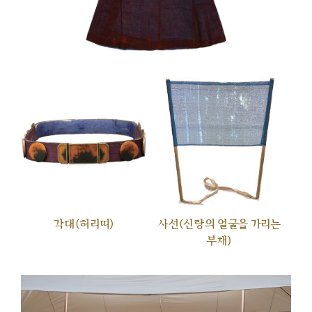
각대(허리띠)
사선(신랑의 얼굴을 가리는
부채)