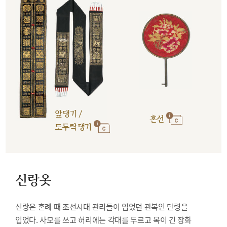
앞댕기 /
혼선
도투락댕기
신랑옷
신랑은 혼례 때 조선시대 관리들이 입었던 관복인 단령을
입었다. 사모를 쓰고 허리에는 각대를 두르고 목이 긴 장화