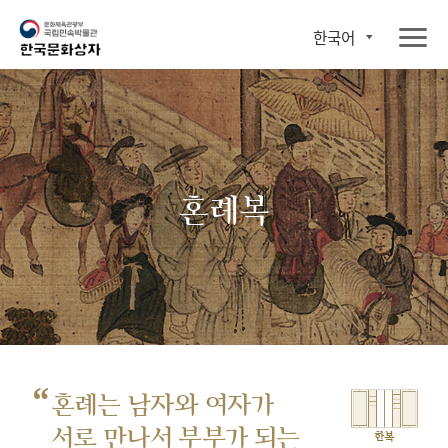
한국어
혼례복
“
혼례는 남자와 여자가
서로 만나서
부부가 되는
한복