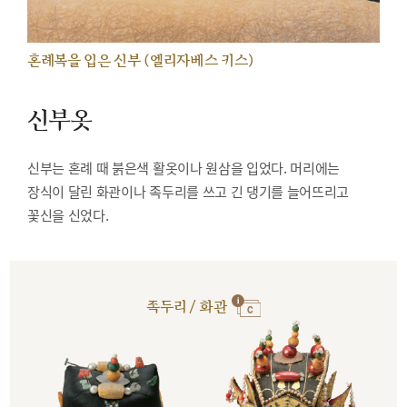
혼례복을 입은 신부 (엘리자베스 키스)
신부옷
신부는 혼례 때 붉은색 활옷이나 원삼을 입었다. 머리에는
장식이 달린 화관이나 족두리를 쓰고 긴 댕기를 늘어뜨리고
꽃신을 신었다.
족두리 / 화관