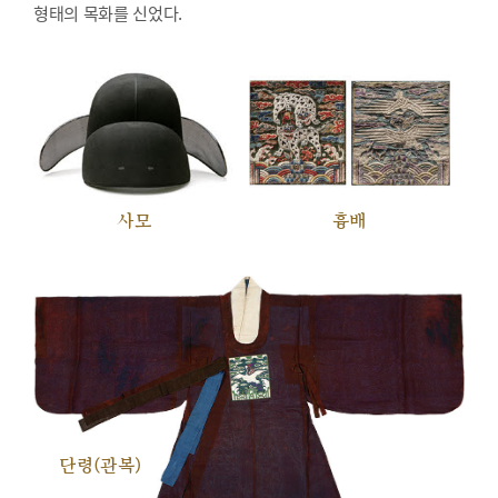
형태의 목화를 신었다.
사모
흉배
단령(관복)