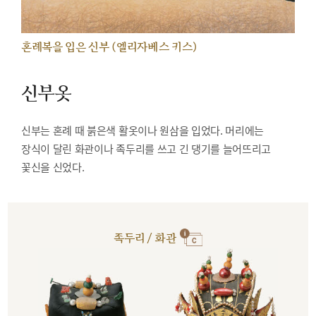
혼례복을 입은 신부 (엘리자베스 키스)
신부옷
신부는 혼례 때 붉은색 활옷이나 원삼을 입었다. 머리에는
장식이 달린 화관이나 족두리를 쓰고 긴 댕기를 늘어뜨리고
꽃신을 신었다.
족두리 / 화관