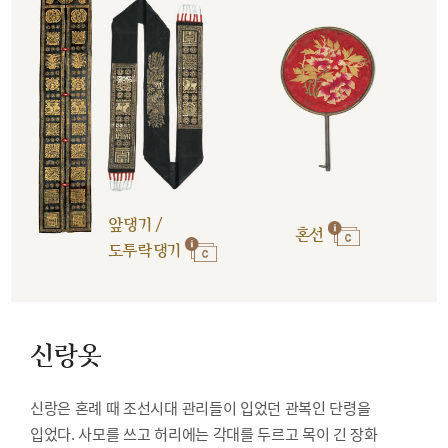
앞댕기 /
혼선
도투락댕기
신랑옷
신랑은 혼례 때 조선시대 관리들이 입었던 관복인 단령을
입었다. 사모를 쓰고 허리에는 각대를 두르고 목이 긴 장화