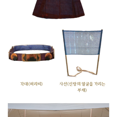
각대(허리띠)
사선(신랑의 얼굴을 가리는
부채)