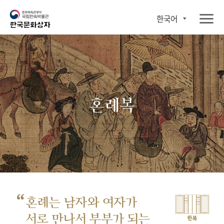
한국어
혼례복
“
혼례는 남자와 여자가
서로 만나서
부부가 되는
한복