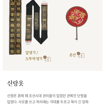
앞댕기 /
혼선
도투락댕기
신랑옷
신랑은 혼례 때 조선시대 관리들이 입었던 관복인 단령을
입었다. 사모를 쓰고 허리에는 각대를 두르고 목이 긴 장화