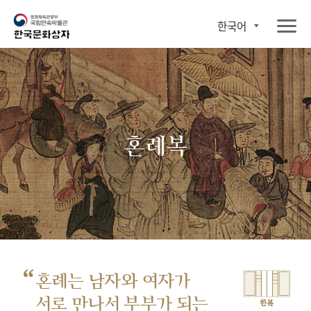
한국어
혼례복
“
혼례는 남자와 여자가
서로 만나서
부부가 되는
한복