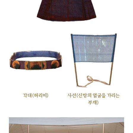
각대(허리띠)
사선(신랑의 얼굴을 가리는
부채)