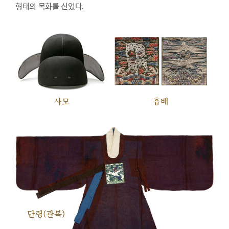
형태의 목화를 신었다.
사모
흉배
단령(관복)