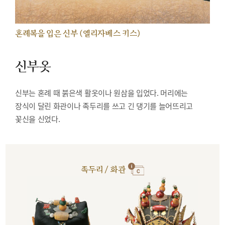
혼례복을 입은 신부 (엘리자베스 키스)
신부옷
신부는 혼례 때 붉은색 활옷이나 원삼을 입었다. 머리에는
장식이 달린 화관이나 족두리를 쓰고 긴 댕기를 늘어뜨리고
꽃신을 신었다.
족두리 / 화관