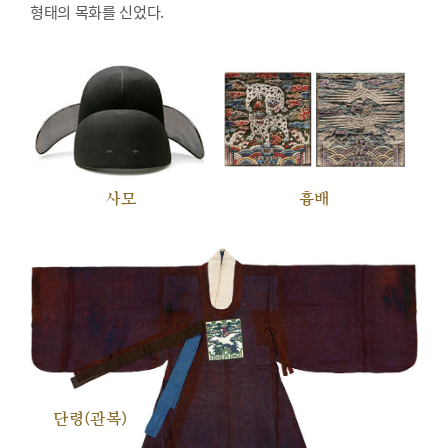
형태의 목화를 신었다.
사모
흉배
단령(관복)