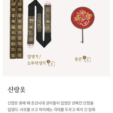
앞댕기 /
혼선
도투락댕기
신랑옷
신랑은 혼례 때 조선시대 관리들이 입었던 관복인 단령을
입었다. 사모를 쓰고 허리에는 각대를 두르고 목이 긴 장화