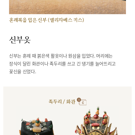
혼례복을 입은 신부 (엘리자베스 키스)
신부옷
신부는 혼례 때 붉은색 활옷이나 원삼을 입었다. 머리에는
장식이 달린 화관이나 족두리를 쓰고 긴 댕기를 늘어뜨리고
꽃신을 신었다.
족두리 / 화관