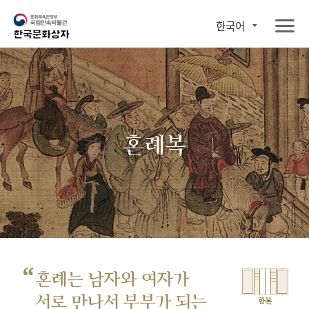
한국어
혼례복
“
혼례는 남자와 여자가
서로 만나서
부부가 되는
한복