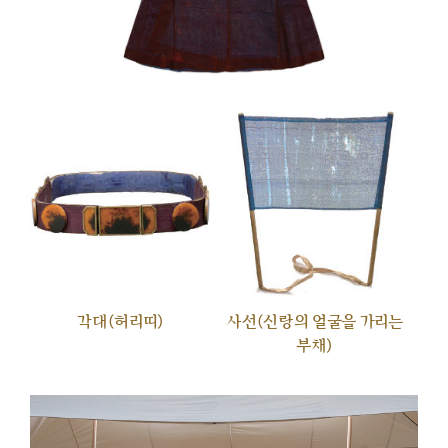
각대(허리띠)
사선(신랑의 얼굴을 가리는
부채)