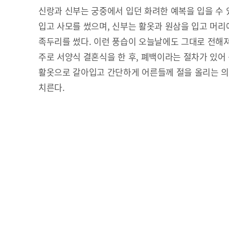
신랑과 신부는 궁중에서 입던 화려한 예복을 입을 수 
입고 사모를 썼으며, 신부는 활옷과 원삼을 입고 머
족두리를 썼다. 이런 풍습이 오늘날에도 그대로 전해
주로 서양식 결혼식을 한 후, 폐백이라는 절차가 있어
활옷으로 갈아입고 간단하게 어른들께 절을 올리는 의
치른다.