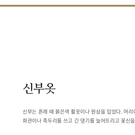
신부옷
신부는 혼례 때 붉은색 활옷이나 원삼을 입었다. 머리
화관이나 족두리를 쓰고 긴 댕기를 늘어뜨리고 꽃신을