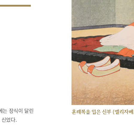
에는 장식이 달린
혼례복을 입은 신부 (엘리자베
 신었다.