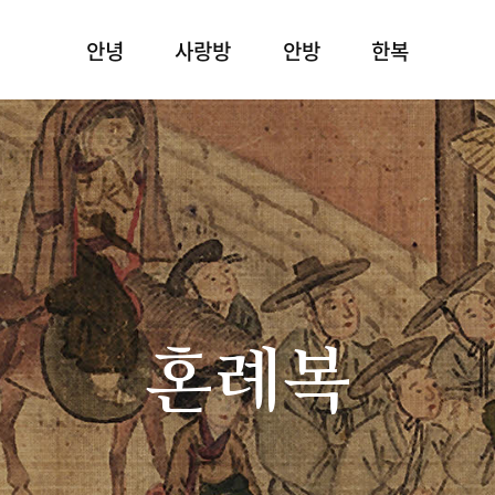
안녕
사랑방
안방
한복
혼례복