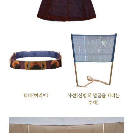
각대(허리띠)
사선(신랑의 얼굴을 가리는
부채)