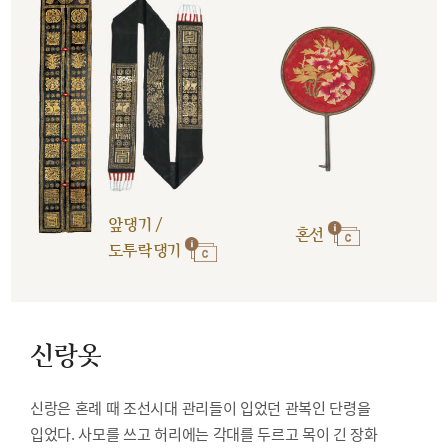
앞댕기 /
혼선
도투락댕기
신랑옷
신랑은 혼례 때 조선시대 관리들이 입었던 관복인 단령을
입었다. 사모를 쓰고 허리에는 각대를 두르고 목이 긴 장화