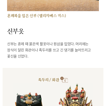
혼례복을 입은 신부 (엘리자베스 키스)
신부옷
신부는 혼례 때 붉은색 활옷이나 원삼을 입었다. 머리에는
장식이 달린 화관이나 족두리를 쓰고 긴 댕기를 늘어뜨리고
꽃신을 신었다.
족두리 / 화관