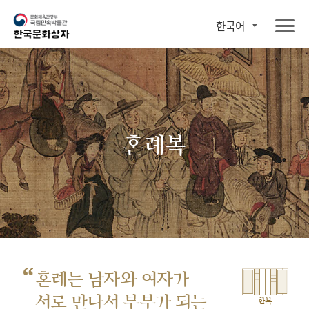
한국어
혼례복
“
혼례는 남자와 여자가
서로 만나서
부부가 되는
한복