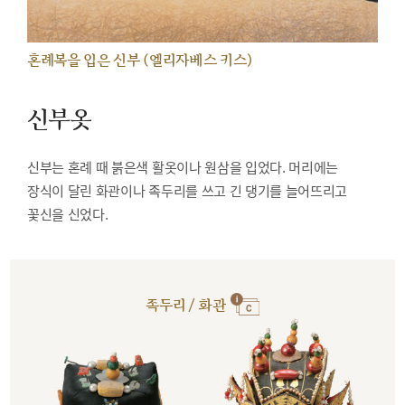
혼례복을 입은 신부 (엘리자베스 키스)
신부옷
신부는 혼례 때 붉은색 활옷이나 원삼을 입었다. 머리에는
장식이 달린 화관이나 족두리를 쓰고 긴 댕기를 늘어뜨리고
꽃신을 신었다.
족두리 / 화관