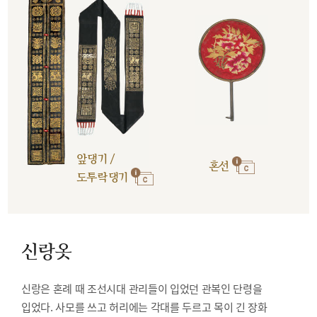
앞댕기 /
혼선
도투락댕기
신랑옷
신랑은 혼례 때 조선시대 관리들이 입었던 관복인 단령을
입었다. 사모를 쓰고 허리에는 각대를 두르고 목이 긴 장화