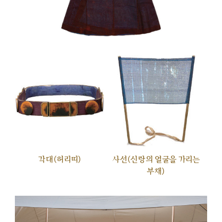
각대(허리띠)
사선(신랑의 얼굴을 가리는
부채)