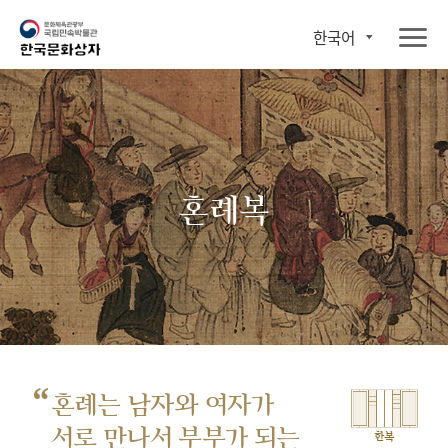
한국어
혼례복
“
혼례는 남자와 여자가
서로 만나서
부부가 되는
한복