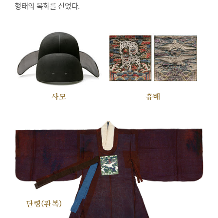
형태의 목화를 신었다.
사모
흉배
단령(관복)