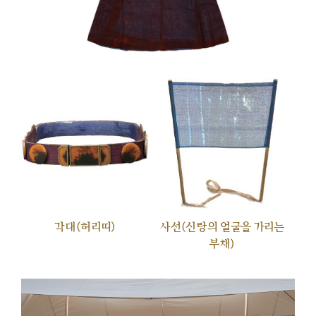
각대(허리띠)
사선(신랑의 얼굴을 가리는
부채)