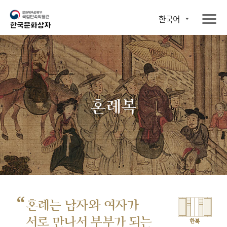
한국어
혼례복
“
혼례는 남자와 여자가
서로 만나서
부부가 되는
한복