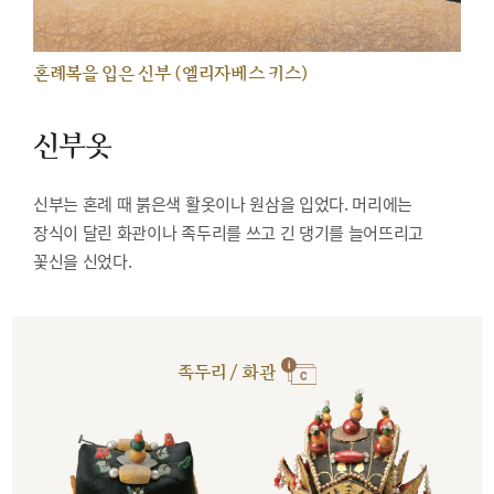
혼례복을 입은 신부 (엘리자베스 키스)
신부옷
신부는 혼례 때 붉은색 활옷이나 원삼을 입었다. 머리에는
장식이 달린 화관이나 족두리를 쓰고 긴 댕기를 늘어뜨리고
꽃신을 신었다.
족두리 / 화관