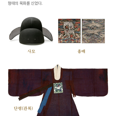
형태의 목화를 신었다.
사모
흉배
단령(관복)