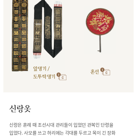
앞댕기 /
혼선
도투락댕기
신랑옷
신랑은 혼례 때 조선시대 관리들이 입었던 관복인 단령을
입었다. 사모를 쓰고 허리에는 각대를 두르고 목이 긴 장화