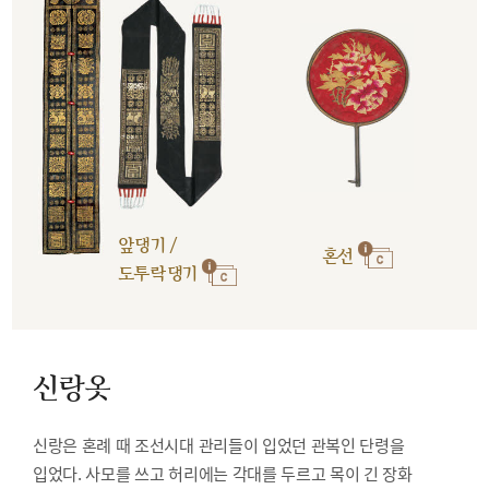
앞댕기 /
혼선
도투락댕기
신랑옷
신랑은 혼례 때 조선시대 관리들이 입었던 관복인 단령을
입었다. 사모를 쓰고 허리에는 각대를 두르고 목이 긴 장화