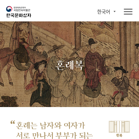
한국어
혼례복
“
혼례는 남자와 여자가
서로 만나서
부부가 되는
한복