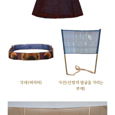
각대(허리띠)
사선(신랑의 얼굴을 가리는
부채)