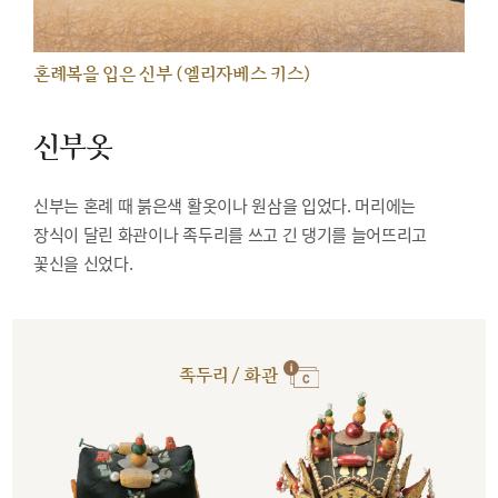
혼례복을 입은 신부 (엘리자베스 키스)
신부옷
신부는 혼례 때 붉은색 활옷이나 원삼을 입었다. 머리에는
장식이 달린 화관이나 족두리를 쓰고 긴 댕기를 늘어뜨리고
꽃신을 신었다.
족두리 / 화관