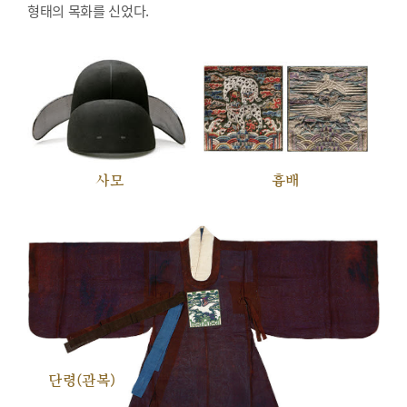
형태의 목화를 신었다.
사모
흉배
단령(관복)