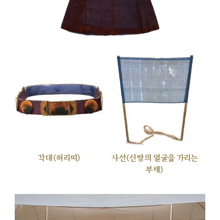
각대(허리띠)
사선(신랑의 얼굴을 가리는
부채)