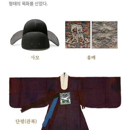
형태의 목화를 신었다.
사모
흉배
단령(관복)