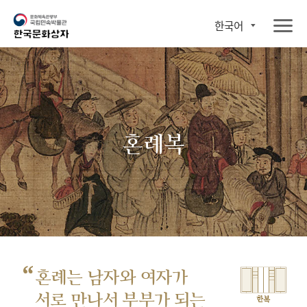
한국어
혼례복
“
혼례는 남자와 여자가
서로 만나서
부부가 되는
한복