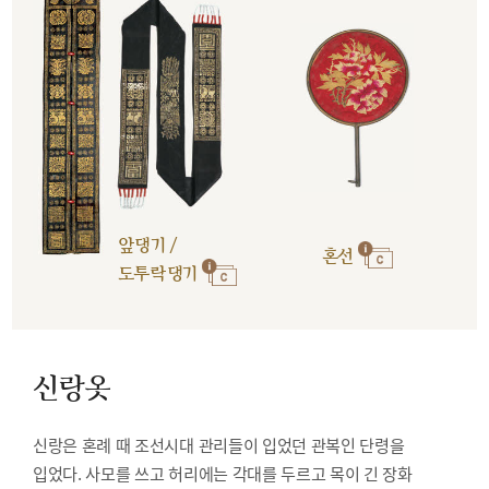
앞댕기 /
혼선
도투락댕기
신랑옷
신랑은 혼례 때 조선시대 관리들이 입었던 관복인 단령을
입었다. 사모를 쓰고 허리에는 각대를 두르고 목이 긴 장화