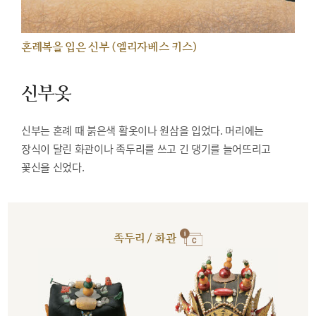
혼례복을 입은 신부 (엘리자베스 키스)
신부옷
신부는 혼례 때 붉은색 활옷이나 원삼을 입었다. 머리에는
장식이 달린 화관이나 족두리를 쓰고 긴 댕기를 늘어뜨리고
꽃신을 신었다.
족두리 / 화관