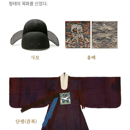
형태의 목화를 신었다.
사모
흉배
단령(관복)