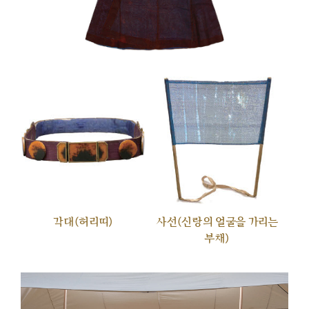
각대(허리띠)
사선(신랑의 얼굴을 가리는
부채)