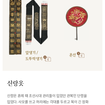
앞댕기 /
혼선
도투락댕기
신랑옷
신랑은 혼례 때 조선시대 관리들이 입었던 관복인 단령을
입었다. 사모를 쓰고 허리에는 각대를 두르고 목이 긴 장화