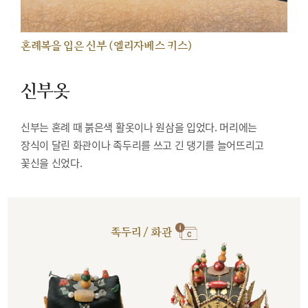
혼례복을 입은 신부 (엘리자베스 키스)
신부옷
신부는 혼례 때 붉은색 활옷이나 원삼을 입었다. 머리에는
장식이 달린 화관이나 족두리를 쓰고 긴 댕기를 늘어뜨리고
꽃신을 신었다.
족두리 / 화관