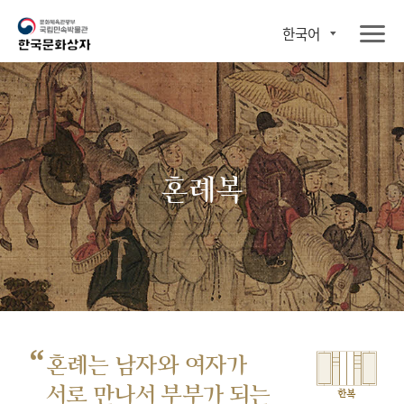
한국어
혼례복
“
혼례는 남자와 여자가
서로 만나서
부부가 되는
한복