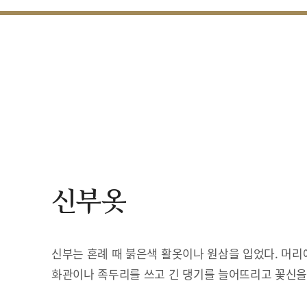
신부옷
신부는 혼례 때 붉은색 활옷이나 원삼을 입었다. 머리
화관이나 족두리를 쓰고 긴 댕기를 늘어뜨리고 꽃신을