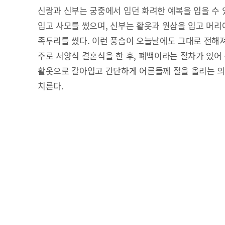
신랑과 신부는 궁중에서 입던 화려한 예복을 입을 수 
입고 사모를 썼으며, 신부는 활옷과 원삼을 입고 머
족두리를 썼다. 이런 풍습이 오늘날에도 그대로 전해
주로 서양식 결혼식을 한 후, 폐백이라는 절차가 있어
활옷으로 갈아입고 간단하게 어른들께 절을 올리는 의
치른다.