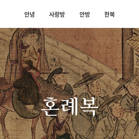
안녕
사랑방
안방
한복
혼례복