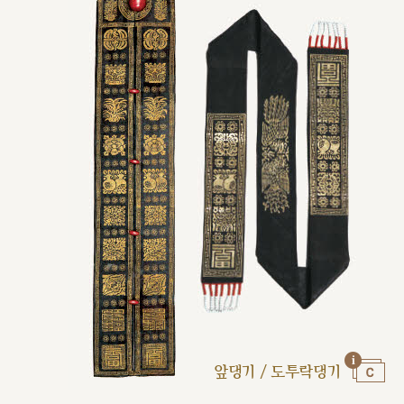
앞댕기 / 도투락댕기