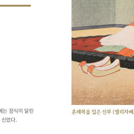
에는 장식이 달린
혼례복을 입은 신부 (엘리자베
 신었다.