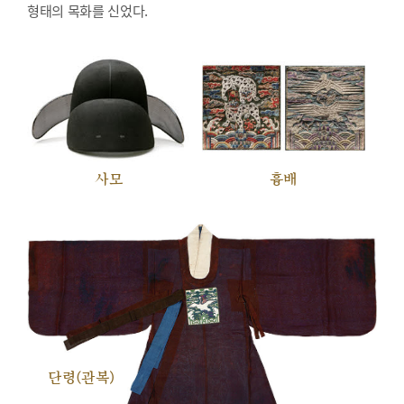
형태의 목화를 신었다.
사모
흉배
단령(관복)