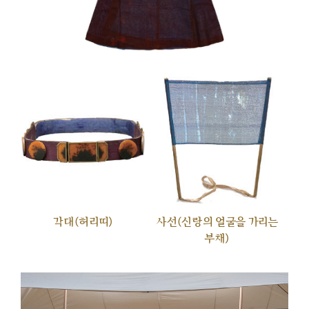
각대(허리띠)
사선(신랑의 얼굴을 가리는
부채)