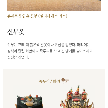
혼례복을 입은 신부 (엘리자베스 키스)
신부옷
신부는 혼례 때 붉은색 활옷이나 원삼을 입었다. 머리에는
장식이 달린 화관이나 족두리를 쓰고 긴 댕기를 늘어뜨리고
꽃신을 신었다.
족두리 / 화관