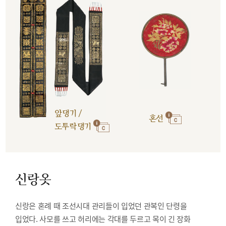
앞댕기 /
혼선
도투락댕기
신랑옷
신랑은 혼례 때 조선시대 관리들이 입었던 관복인 단령을
입었다. 사모를 쓰고 허리에는 각대를 두르고 목이 긴 장화