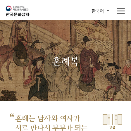
한국어
혼례복
“
혼례는 남자와 여자가
서로 만나서
부부가 되는
한복