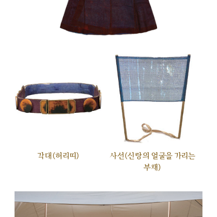
각대(허리띠)
사선(신랑의 얼굴을 가리는
부채)