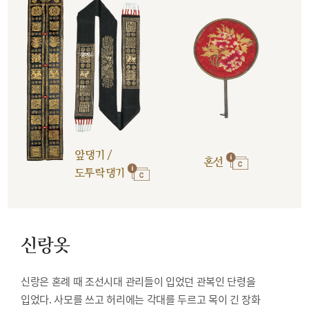
앞댕기 /
혼선
도투락댕기
신랑옷
신랑은 혼례 때 조선시대 관리들이 입었던 관복인 단령을
입었다. 사모를 쓰고 허리에는 각대를 두르고 목이 긴 장화