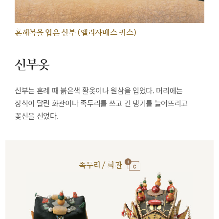
혼례복을 입은 신부 (엘리자베스 키스)
신부옷
신부는 혼례 때 붉은색 활옷이나 원삼을 입었다. 머리에는
장식이 달린 화관이나 족두리를 쓰고 긴 댕기를 늘어뜨리고
꽃신을 신었다.
족두리 / 화관