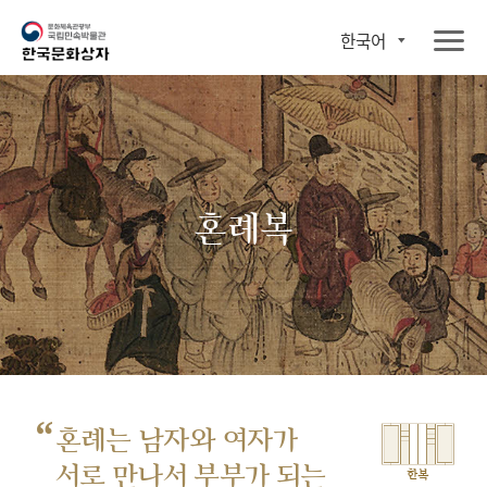
한국어
혼례복
“
혼례는 남자와 여자가
서로 만나서
부부가 되는
한복