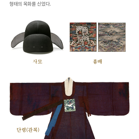
형태의 목화를 신었다.
사모
흉배
단령(관복)