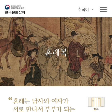
한국어
혼례복
“
혼례는 남자와 여자가
서로 만나서
부부가 되는
한복