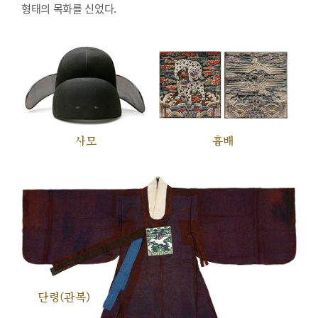
형태의 목화를 신었다.
사모
흉배
단령(관복)