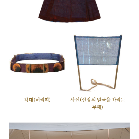
각대(허리띠)
사선(신랑의 얼굴을 가리는
부채)