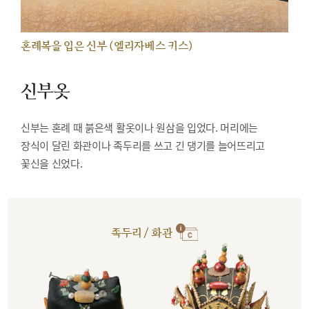
혼례복을 입은 신부 (엘리자베스 키스)
신부옷
신부는 혼례 때 붉은색 활옷이나 원삼을 입었다. 머리에는
장식이 달린 화관이나 족두리를 쓰고 긴 댕기를 늘어뜨리고
꽃신을 신었다.
족두리 / 화관