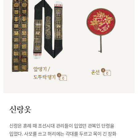
앞댕기 /
혼선
도투락댕기
신랑옷
신랑은 혼례 때 조선시대 관리들이 입었던 관복인 단령을
입었다. 사모를 쓰고 허리에는 각대를 두르고 목이 긴 장화