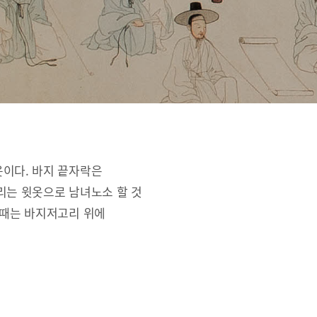
옷이다. 바지 끝자락은
리는 윗옷으로 남녀노소 할 것
 때는 바지저고리 위에