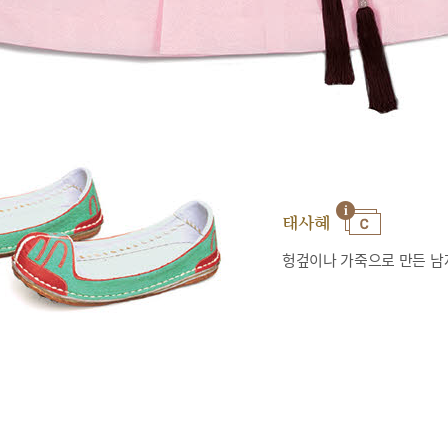
태사혜
헝겊이나 가죽으로 만든 남