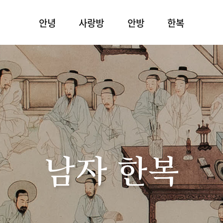
안녕
사랑방
안방
한복
남자 한복