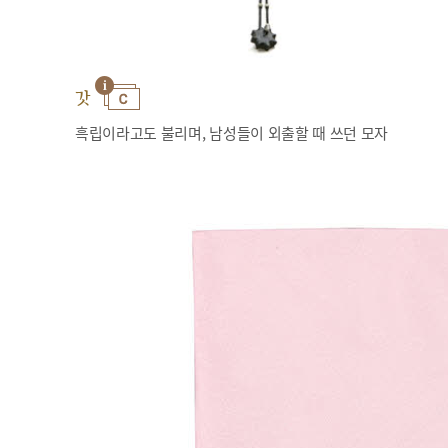
갓
흑립이라고도 불리며, 남성들이 외출할 때 쓰던 모자