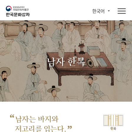
한국어
남자 한복
“
남자는 바지와
”
저고리를 입는다.
한복