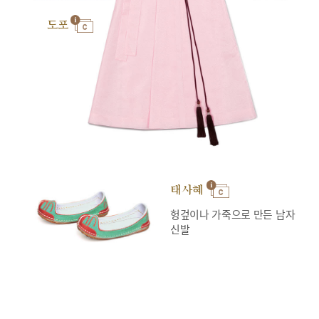
도포
태사혜
헝겊이나 가죽으로 만든 남자
신발