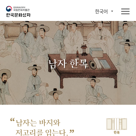
한국어
남자 한복
“
남자는 바지와
”
저고리를 입는다.
한복