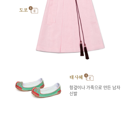
도포
태사혜
헝겊이나 가죽으로 만든 남자
신발