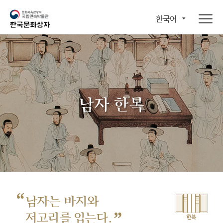
한국어
남자 한복
“
남자는 바지와
”
저고리를 입는다.
한복