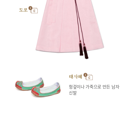
도포
태사혜
헝겊이나 가죽으로 만든 남자
신발