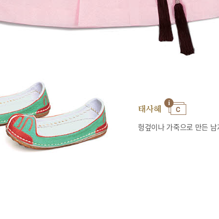
태사혜
헝겊이나 가죽으로 만든 남