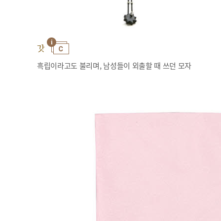
갓
흑립이라고도 불리며, 남성들이 외출할 때 쓰던 모자