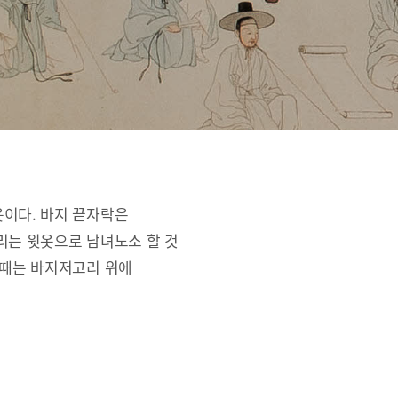
옷이다. 바지 끝자락은
리는 윗옷으로 남녀노소 할 것
 때는 바지저고리 위에