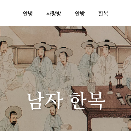
안녕
사랑방
안방
한복
남자 한복