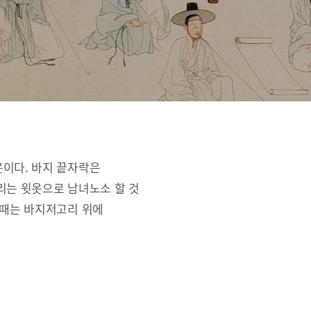
옷이다. 바지 끝자락은
리는 윗옷으로 남녀노소 할 것
 때는 바지저고리 위에