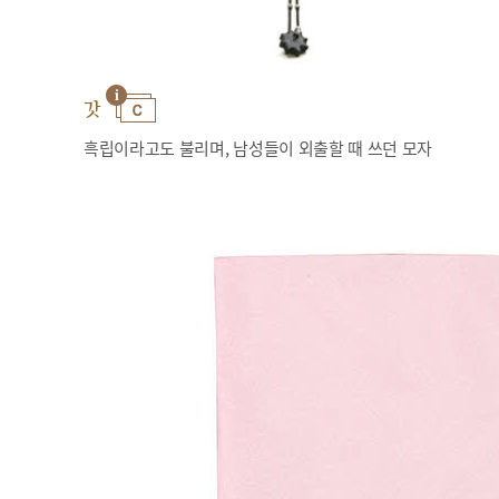
갓
흑립이라고도 불리며, 남성들이 외출할 때 쓰던 모자