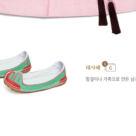
태사혜
헝겊이나 가죽으로 만든 남