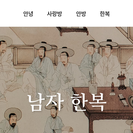
안녕
사랑방
안방
한복
남자 한복