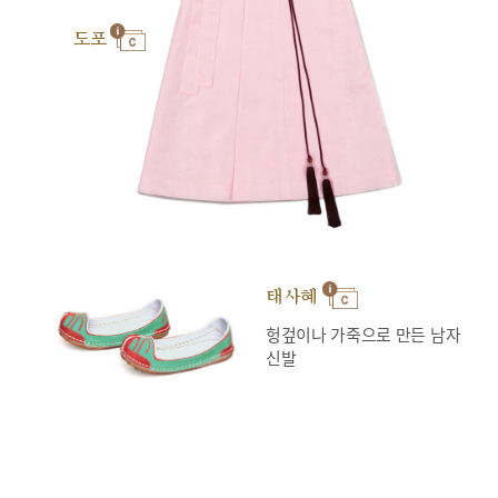
도포
태사혜
헝겊이나 가죽으로 만든 남자
신발