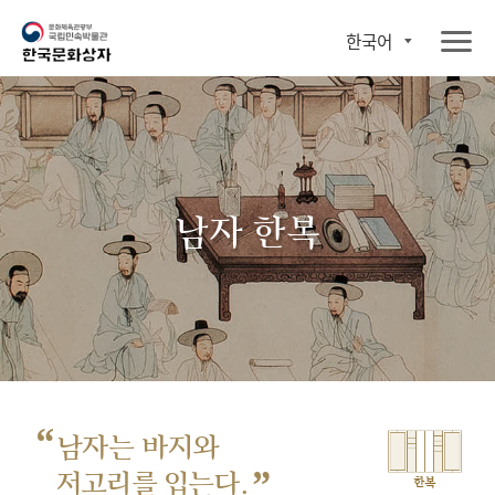
한국어
남자 한복
“
남자는 바지와
”
저고리를 입는다.
한복