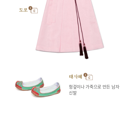
도포
태사혜
헝겊이나 가죽으로 만든 남자
신발