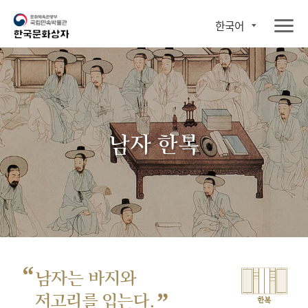
한국어
남자 한복
“
남자는 바지와
”
저고리를 입는다.
한복