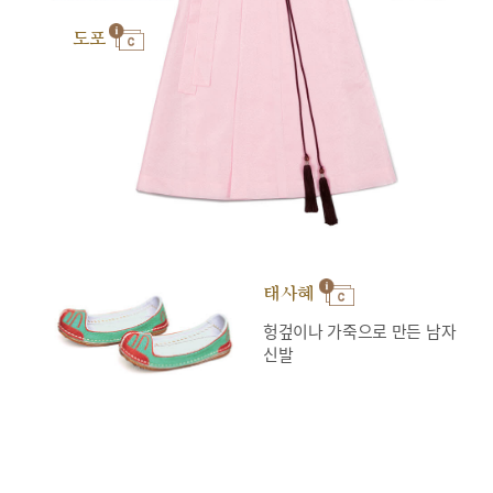
도포
태사혜
헝겊이나 가죽으로 만든 남자
신발