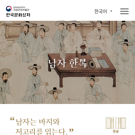
한국어
남자 한복
“
남자는 바지와
”
저고리를 입는다.
한복