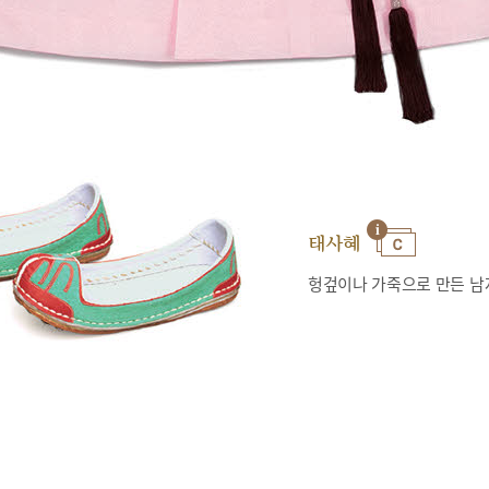
태사혜
헝겊이나 가죽으로 만든 남