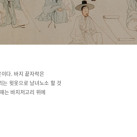
옷이다. 바지 끝자락은
리는 윗옷으로 남녀노소 할 것
 때는 바지저고리 위에