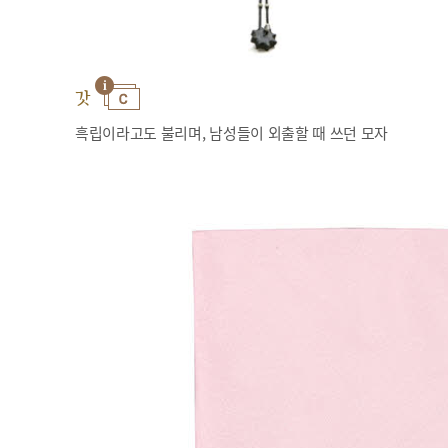
갓
흑립이라고도 불리며, 남성들이 외출할 때 쓰던 모자