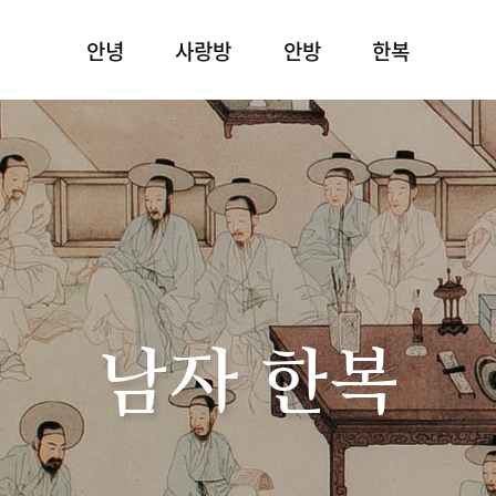
안녕
사랑방
안방
한복
남자 한복