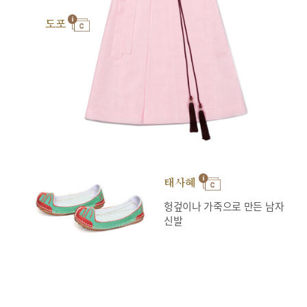
도포
태사혜
헝겊이나 가죽으로 만든 남자
신발