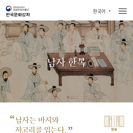
한국어
남자 한복
“
남자는 바지와
”
저고리를 입는다.
한복