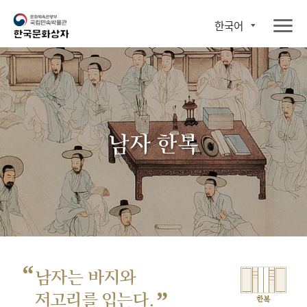
한국어
남자 한복
“
남자는 바지와
”
저고리를 입는다.
한복