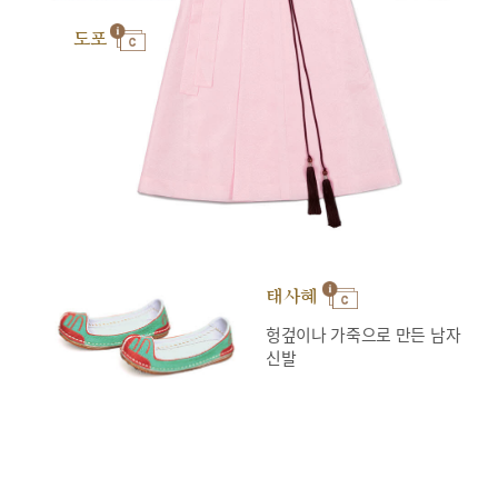
도포
태사혜
헝겊이나 가죽으로 만든 남자
신발