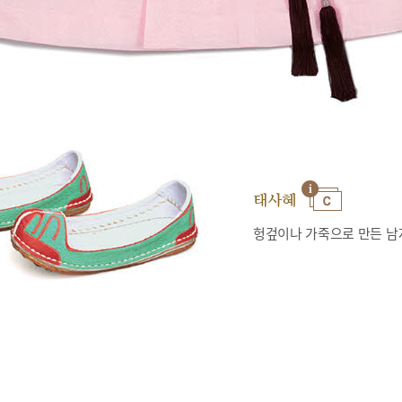
태사혜
헝겊이나 가죽으로 만든 남