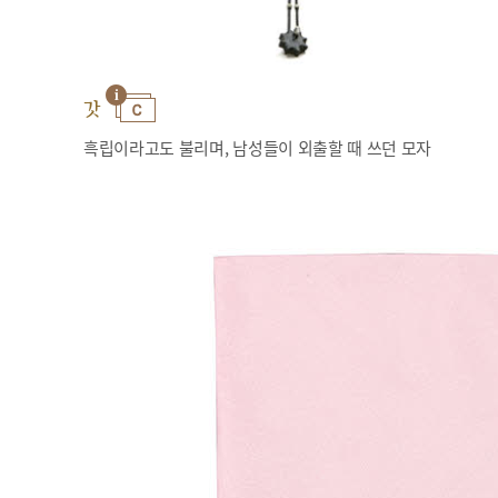
갓
흑립이라고도 불리며, 남성들이 외출할 때 쓰던 모자