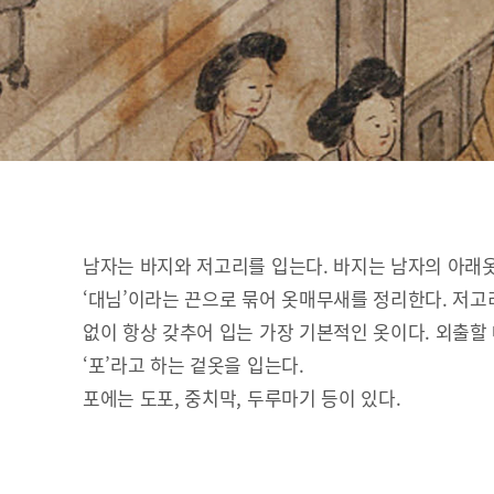
남자는 바지와 저고리를 입는다. 바지는 남자의 아래
‘대님’이라는 끈으로 묶어 옷매무새를 정리한다. 저고
없이 항상 갖추어 입는 가장 기본적인 옷이다. 외출할
‘포’라고 하는 겉옷을 입는다.
포에는 도포, 중치막, 두루마기 등이 있다.