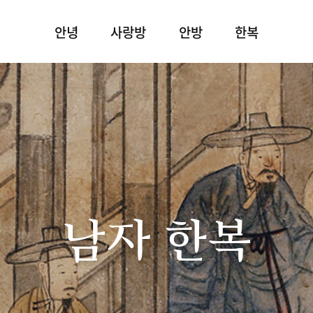
안녕
사랑방
안방
한복
남자 한복