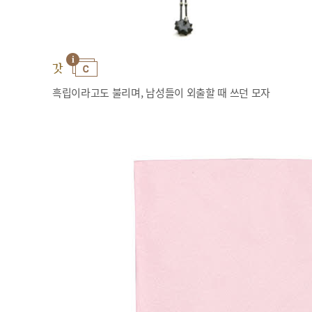
갓
흑립이라고도 불리며, 남성들이 외출할 때 쓰던 모자