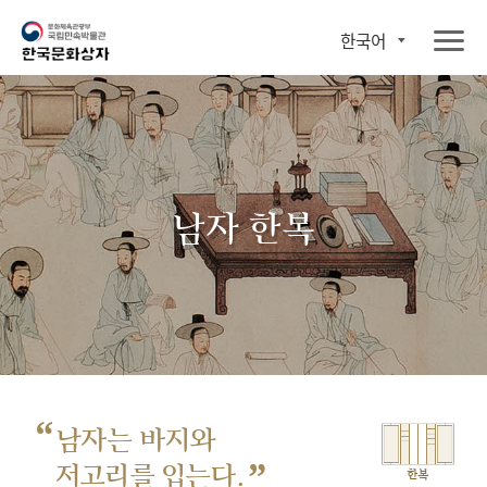
한국어
남자 한복
“
남자는 바지와
”
저고리를 입는다.
한복