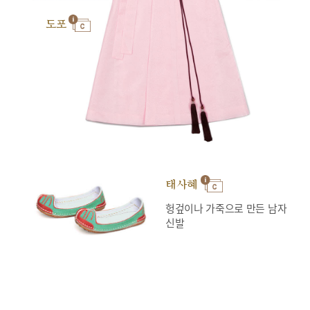
도포
태사혜
헝겊이나 가죽으로 만든 남자
신발