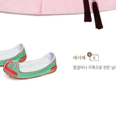
태사혜
헝겊이나 가죽으로 만든 남