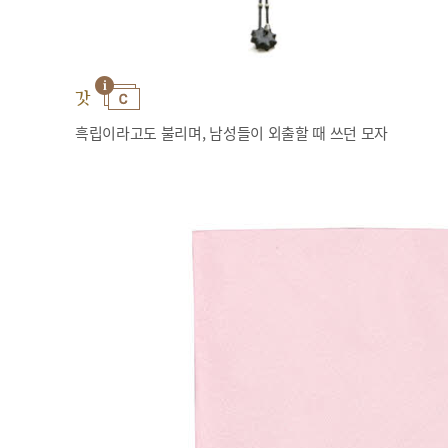
갓
흑립이라고도 불리며, 남성들이 외출할 때 쓰던 모자