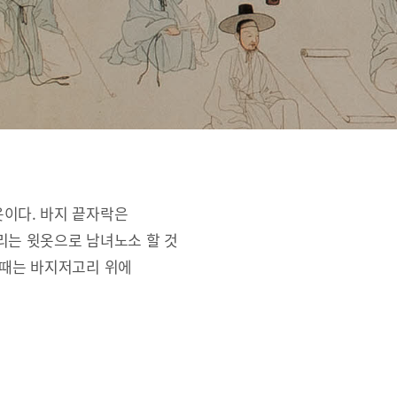
옷이다. 바지 끝자락은
리는 윗옷으로 남녀노소 할 것
 때는 바지저고리 위에