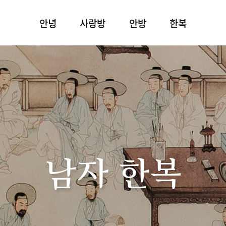
안녕
사랑방
안방
한복
남자 한복