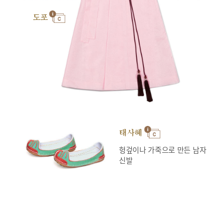
도포
태사혜
헝겊이나 가죽으로 만든 남자
신발