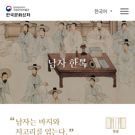
한국어
남자 한복
“
남자는 바지와
”
저고리를 입는다.
한복